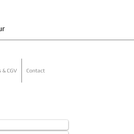
ur
s & CGV
Contact